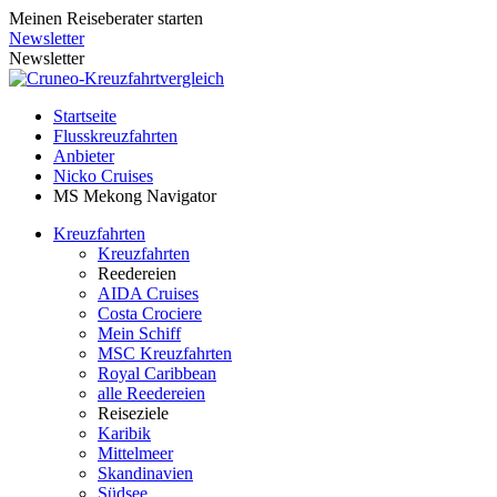
Meinen Reiseberater starten
Newsletter
Newsletter
Startseite
Flusskreuzfahrten
Anbieter
Nicko Cruises
MS Mekong Navigator
Kreuzfahrten
Kreuzfahrten
Reedereien
AIDA Cruises
Costa Crociere
Mein Schiff
MSC Kreuzfahrten
Royal Caribbean
alle Reedereien
Reiseziele
Karibik
Mittelmeer
Skandinavien
Südsee