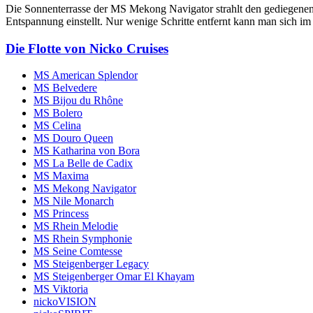
Die Sonnenterrasse der MS Mekong Navigator strahlt den gediegenen Ch
Entspannung einstellt. Nur wenige Schritte entfernt kann man sich i
Die Flotte von Nicko Cruises
MS American Splendor
MS Belvedere
MS Bijou du Rhône
MS Bolero
MS Celina
MS Douro Queen
MS Katharina von Bora
MS La Belle de Cadix
MS Maxima
MS Mekong Navigator
MS Nile Monarch
MS Princess
MS Rhein Melodie
MS Rhein Symphonie
MS Seine Comtesse
MS Steigenberger Legacy
MS Steigenberger Omar El Khayam
MS Viktoria
nickoVISION