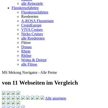
alle Reiseziele
Flusskreuzfahrten
Flusskreuzfahrten
Reedereien
A-ROSA Flussreisen
CroisiEurope
VIVA Cruises
Nicko Cruises
alle Reedereien
Flüsse
Donau
Rhein
Rhône
Wolga & Dnjepr
alle Flüsse
MS Mekong Navigator - Alle Preise
von 11 Webseiten
im Vergleich
Alle anzeigen