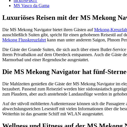
nickoSPIRIT
MS Vasco da Gama
Luxuriöses Reisen mit der MS Mekong Na
Die MS Mekong Navigator bietet ihren Gästen auf
Mekong-Kreuzfah
ausschließlich Suiten gibt, spricht für einen gehobenen Reisestil auf
Mekong Flusskreuzfahrt
kann man unter anderem Saigon, Phnom Penh
Die Gäste der Grande Suiten, die sich auch über einen Butler-Servic
ihrem Privatbalkon auf dem Oberdeck entspannen. Auch die Gäste der
Marmorbad und einer Regendusche ausgestattet.
Die MS Mekong Navigator hat fünf-Stern
Die Mahlzeiten genießen die Gäste der MS Mekong Navigator im eleg
bezaubert. Passend zum Reiseziel werden hier südostasiatisch geprägte
zum Plaudern, aber auch anstehende Landausflüge werden in gehob
Auf der stilvoll möblierten Außenterrasse können sich die Passagiere
abwechslungsreichen Lesestoff mit vielen Informationen über die be
Weiterhin ist das gesamte Schiff mit WLAN ausgestattet.
Wellness und Fitness auf der MS Mekong 