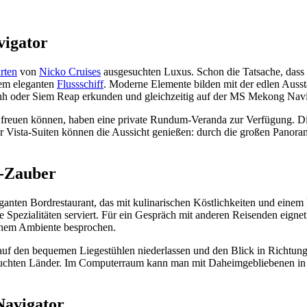
vigator
rten
von
Nicko Cruises
ausgesuchten Luxus. Schon die Tatsache, dass 
 dem eleganten
Flussschiff
. Moderne Elemente bilden mit der edlen Ausst
 oder Siem Reap erkunden und gleichzeitig auf der MS Mekong Naviga
e freuen können, haben eine private Rundum-Veranda zur Verfügung. Die
 Vista-Suiten können die Aussicht genießen: durch die großen Panoram
e-Zauber
anten Bordrestaurant, das mit kulinarischen Köstlichkeiten und eine
 Spezialitäten serviert. Für ein Gespräch mit anderen Reisenden eignet s
enem Ambiente besprochen.
 auf den bequemen Liegestühlen niederlassen und den Blick in Richtung
suchten Länder. Im Computerraum kann man mit Daheimgebliebenen in K
Navigator