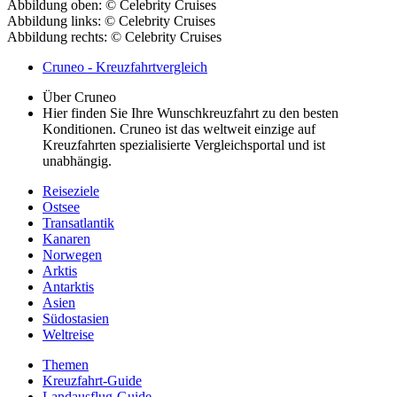
Abbildung oben: © Celebrity Cruises
Abbildung links: © Celebrity Cruises
Abbildung rechts: © Celebrity Cruises
Cruneo - Kreuzfahrtvergleich
Über Cruneo
Hier finden Sie Ihre Wunschkreuzfahrt zu den besten
Konditionen. Cruneo ist das weltweit einzige auf
Kreuzfahrten spezialisierte Vergleichsportal und ist
unabhängig.
Reiseziele
Ostsee
Transatlantik
Kanaren
Norwegen
Arktis
Antarktis
A
sien
Südostasien
Weltreise
Themen
Kreuzfahrt-Guide
Landausflug-Guide