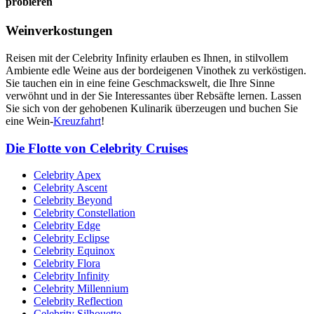
probieren
Weinverkostungen
Reisen mit der Celebrity Infinity erlauben es Ihnen, in stilvollem
Ambiente edle Weine aus der bordeigenen Vinothek zu verköstigen.
Sie tauchen ein in eine feine Geschmackswelt, die Ihre Sinne
verwöhnt und in der Sie Interessantes über Rebsäfte lernen. Lassen
Sie sich von der gehobenen Kulinarik überzeugen und buchen Sie
eine Wein-
Kreuzfahrt
!
Die Flotte von Celebrity Cruises
Celebrity Apex
Celebrity Ascent
Celebrity Beyond
Celebrity Constellation
Celebrity Edge
Celebrity Eclipse
Celebrity Equinox
Celebrity Flora
Celebrity Infinity
Celebrity Millennium
Celebrity Reflection
Celebrity Silhouette