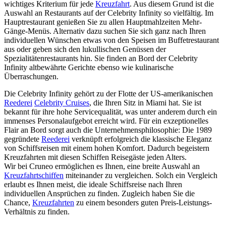
wichtiges Kriterium für jede
Kreuzfahrt
. Aus diesem Grund ist die
Auswahl an Restaurants auf der Celebrity Infinity so vielfältig. Im
Hauptrestaurant genießen Sie zu allen Hauptmahlzeiten Mehr-
Gänge-Menüs. Alternativ dazu suchen Sie sich ganz nach Ihren
individuellen Wünschen etwas von den Speisen im Buffetrestaurant
aus oder geben sich den lukullischen Genüssen der
Spezialitätenrestaurants hin. Sie finden an Bord der Celebrity
Infinity altbewährte Gerichte ebenso wie kulinarische
Überraschungen.
Die Celebrity Infinity gehört zu der Flotte der US-amerikanischen
Reederei
Celebrity Cruises
, die Ihren Sitz in Miami hat. Sie ist
bekannt für ihre hohe Servicequalität, was unter anderem durch ein
immenses Personalaufgebot erreicht wird. Für ein exzeptionelles
Flair an Bord sorgt auch die Unternehmensphilosophie: Die 1989
gegründete
Reederei
verknüpft erfolgreich die klassische Eleganz
von Schiffsreisen mit einem hohen Komfort. Dadurch begeistern
Kreuzfahrten mit diesen Schiffen Reisegäste jeden Alters.
Wir bei Cruneo ermöglichen es Ihnen, eine breite Auswahl an
Kreuzfahrtschiffen
miteinander zu vergleichen. Solch ein Vergleich
erlaubt es Ihnen meist, die ideale Schiffsreise nach Ihren
individuellen Ansprüchen zu finden. Zugleich haben Sie die
Chance,
Kreuzfahrten
zu einem besonders guten Preis-Leistungs-
Verhältnis zu finden.