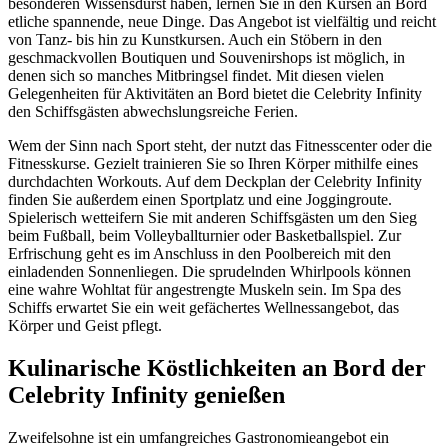
besonderen Wissensdurst haben, lernen Sie in den Kursen an Bord
etliche spannende, neue Dinge. Das Angebot ist vielfältig und reicht
von Tanz- bis hin zu Kunstkursen. Auch ein Stöbern in den
geschmackvollen Boutiquen und Souvenirshops ist möglich, in
denen sich so manches Mitbringsel findet. Mit diesen vielen
Gelegenheiten für Aktivitäten an Bord bietet die Celebrity Infinity
den Schiffsgästen abwechslungsreiche Ferien.
Wem der Sinn nach Sport steht, der nutzt das Fitnesscenter oder die
Fitnesskurse. Gezielt trainieren Sie so Ihren Körper mithilfe eines
durchdachten Workouts. Auf dem Deckplan der Celebrity Infinity
finden Sie außerdem einen Sportplatz und eine Joggingroute.
Spielerisch wetteifern Sie mit anderen Schiffsgästen um den Sieg
beim Fußball, beim Volleyballturnier oder Basketballspiel. Zur
Erfrischung geht es im Anschluss in den Poolbereich mit den
einladenden Sonnenliegen. Die sprudelnden Whirlpools können
eine wahre Wohltat für angestrengte Muskeln sein. Im Spa des
Schiffs erwartet Sie ein weit gefächertes Wellnessangebot, das
Körper und Geist pflegt.
Kulinarische Köstlichkeiten an Bord der
Celebrity Infinity genießen
Zweifelsohne ist ein umfangreiches Gastronomieangebot ein