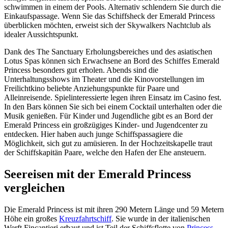
schwimmen in einem der Pools. Alternativ schlendern Sie durch die
Einkaufspassage. Wenn Sie das Schiffsheck der Emerald Princess
überblicken möchten, erweist sich der Skywalkers Nachtclub als
idealer Aussichtspunkt.
Dank des The Sanctuary Erholungsbereiches und des asiatischen
Lotus Spas können sich Erwachsene an Bord des Schiffes Emerald
Princess besonders gut erholen. Abends sind die
Unterhaltungsshows im Theater und die Kinovorstellungen im
Freilichtkino beliebte Anziehungspunkte für Paare und
Alleinreisende. Spielinteressierte legen ihren Einsatz im Casino fest.
In den Bars können Sie sich bei einem Cocktail unterhalten oder die
Musik genießen. Für Kinder und Jugendliche gibt es an Bord der
Emerald Princess ein großzügiges Kinder- und Jugendcenter zu
entdecken. Hier haben auch junge Schiffspassagiere die
Möglichkeit, sich gut zu amüsieren. In der Hochzeitskapelle traut
der Schiffskapitän Paare, welche den Hafen der Ehe ansteuern.
Seereisen mit der Emerald Princess
vergleichen
Die Emerald Princess ist mit ihren 290 Metern Länge und 59 Metern
Höhe ein großes
Kreuzfahrtschiff
. Sie wurde in der italienischen
Werft Fincantieri erbaut und ist Teil der Schiffsflotte von
Princess