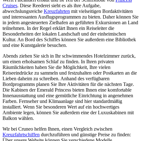
Cruises
. Diese Reederei sieht es als ihre Aufgabe,
abwechslungsreiche
Kreuzfahrten
mit vielseitigen Bordaktivitäten
und interessanten Ausflugsprogrammen zu bieten. Daher können Sie
in jedem angesteuerten Zielhafen an geführten Exkursionen an Land
teilnehmen. In der Regel erklärt Ihnen ein Reiseleiter die
Besonderheiten der lokalen Landschaft und der einheimischen
Kultur. An Bord des Schiffes können Sie außerdem eine Bibliothek
und eine Kunstgalerie besuchen.
Abends ziehen Sie sich in Ihr schwimmendes Hotelzimmer zurück,
um einen erholsamen Schlaf zu finden. In Ihren privaten
Räumlichkeiten haben Sie die Möglichkeit, Ihre vielen
Reiseeindrücke zu sammeln und festzuhalten oder Postkarten an die
Lieben daheim zu schreiben. Anhand des verfügbaren
Bordprogramms planen Sie Ihre Aktivitäten für die nächsten Tage.
Die Kabinen der Emerald Princess bieten Ihnen eine komfortable
Innenausstattung und eine gemütliche Einrichtung in angenehmen
Farben. Fernseher und Klimaanlage sind hier standardmäßig
installiert. Wenn Sie besonderen Wert auf ein hochwertiges
Ambiente legen, können Sie außerdem eine der Luxuskabinen mit
Balkon wählen.
Wir bei Cruneo helfen Ihnen, einen Vergleich zwischen
Kreuzfahrtschiffen
durchzuführen und günstige Preise zu finden:
Über unsere Website können Sie verschiedene Modelle