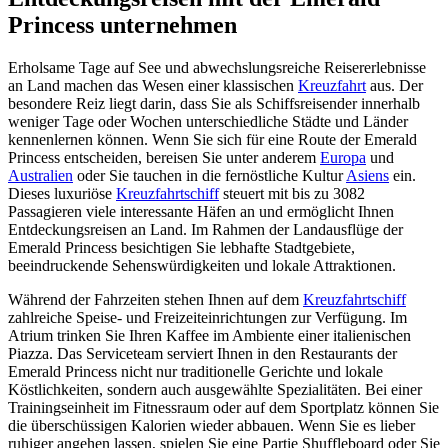
Princess unternehmen
Erholsame Tage auf See und abwechslungsreiche Reisererlebnisse
an Land machen das Wesen einer klassischen
Kreuzfahrt
aus. Der
besondere Reiz liegt darin, dass Sie als Schiffsreisender innerhalb
weniger Tage oder Wochen unterschiedliche Städte und Länder
kennenlernen können. Wenn Sie sich für eine Route der Emerald
Princess entscheiden, bereisen Sie unter anderem
Europa
und
Australien
oder Sie tauchen in die fernöstliche Kultur
Asiens
ein.
Dieses luxuriöse
Kreuzfahrtschiff
steuert mit bis zu 3082
Passagieren viele interessante Häfen an und ermöglicht Ihnen
Entdeckungsreisen an Land. Im Rahmen der Landausflüge der
Emerald Princess besichtigen Sie lebhafte Stadtgebiete,
beeindruckende Sehenswürdigkeiten und lokale Attraktionen.
Während der Fahrzeiten stehen Ihnen auf dem
Kreuzfahrtschiff
zahlreiche Speise- und Freizeiteinrichtungen zur Verfügung. Im
Atrium trinken Sie Ihren Kaffee im Ambiente einer italienischen
Piazza. Das Serviceteam serviert Ihnen in den Restaurants der
Emerald Princess nicht nur traditionelle Gerichte und lokale
Köstlichkeiten, sondern auch ausgewählte Spezialitäten. Bei einer
Trainingseinheit im Fitnessraum oder auf dem Sportplatz können Sie
die überschüssigen Kalorien wieder abbauen. Wenn Sie es lieber
ruhiger angehen lassen, spielen Sie eine Partie Shuffleboard oder Sie