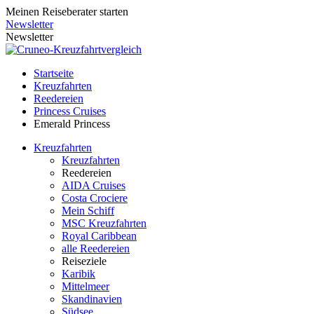
Meinen Reiseberater starten
Newsletter
Newsletter
Startseite
Kreuzfahrten
Reedereien
Princess Cruises
Emerald Princess
Kreuzfahrten
Kreuzfahrten
Reedereien
AIDA Cruises
Costa Crociere
Mein Schiff
MSC Kreuzfahrten
Royal Caribbean
alle Reedereien
Reiseziele
Karibik
Mittelmeer
Skandinavien
Südsee