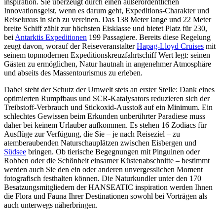
inspiration. Sie überzeugt durch einen außerordentlichen
Innovationsgeist, wenn es darum geht, Expeditions-Charakter und
Reiseluxus in sich zu vereinen. Das 138 Meter lange und 22 Meter
breite Schiff zählt zur höchsten Eisklasse und bietet Platz für 230,
bei
Antarktis Expeditionen
199 Passagiere. Bereits diese Regelung
zeugt davon, worauf der Reiseveranstalter
Hapag-Lloyd Cruises
mit
seinem topmodernen Expeditionskreuzfahrtschiff Wert legt: seinen
Gästen zu ermöglichen, Natur hautnah in angenehmer Atmosphäre
und abseits des Massentourismus zu erleben.
Dabei steht der Schutz der Umwelt stets an erster Stelle: Dank eines
optimierten Rumpfbaus und SCR-Katalysators reduzieren sich der
Treibstoff-Verbrauch und Stickoxid-Ausstoß auf ein Minimum. Ein
schlechtes Gewissen beim Erkunden unberührter Paradiese muss
daher bei keinem Urlauber aufkommen. Es stehen 16 Zodiacs für
Ausflüge zur Verfügung, die Sie – je nach Reiseziel – zu
atemberaubenden Naturschauplätzen zwischen Eisbergen und
Südsee
bringen. Ob tierische Begegnungen mit Pinguinen oder
Robben oder die Schönheit einsamer Küstenabschnitte – bestimmt
werden auch Sie den ein oder anderen unvergesslichen Moment
fotografisch festhalten können. Die Naturkundler unter den 170
Besatzungsmitgliedern der HANSEATIC inspiration werden Ihnen
die Flora und Fauna Ihrer Destinationen sowohl bei Vorträgen als
auch unterwegs näherbringen.