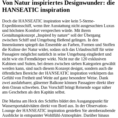
Von Natur inspiriertes Designwunder: die
HANSEATIC inspiration
Doch die HANSEATIC inspiration wäre kein 5-Sterne-
Expeditionsschiff, wenn ihre Ausstattung nicht ausgesuchten Luxus
und höchsten Komfort versprechen würde. Mit ihrem
Gestaltungskonzept „Inspired by nature“ soll der Übergang
zwischen Schiff und Umgebung fließend gelingen. In den
Innenräumen spiegelt das Ensemble an Farben, Formen und Stoffen
die Kulisse der Natur wider, sodass sich das Urlaubsschiff für seine
Passagiere möglichst natürlich in seine Umgebung eingliedert und
nicht wie ein Fremdkörper wirkt. Nicht nur die 120 exklusiven
Kabinen und Suiten, bei denen zwischen sieben Kategorien gewählt
werden kann, sind nach diesem Konzept designt, sondern auch die
öffentlichen Bereiche der HANSEATIC inspiration verkörpern das
Gefühl von Freiheit und Weite auf ganz besondere Weise. Dank
zwei ausfahrbarer, gläserner Balkone können Passagiere direkt über
dem Ozean schweben. Das Vorschiff bringt Reisende sogar näher
ans Geschehen als den Kapitän selbst.
Die Marina am Heck des Schiffes bildet den Ausgangspunkt für
Wassersportaktivitäten direkt von Bord aus. In der Observation-
Lounge der HANSEATIC inspiration genießen Sie atemberaubende
Ausblicke in entspannter Wohlfühl-Atmosphäre. Darüber hinaus