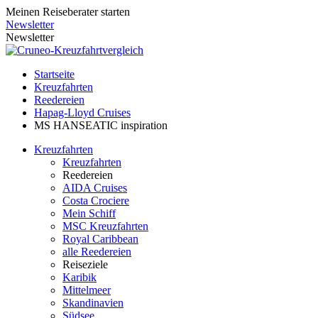
Meinen Reiseberater starten
Newsletter
Newsletter
Startseite
Kreuzfahrten
Reedereien
Hapag-Lloyd Cruises
MS HANSEATIC inspiration
Kreuzfahrten
Kreuzfahrten
Reedereien
AIDA Cruises
Costa Crociere
Mein Schiff
MSC Kreuzfahrten
Royal Caribbean
alle Reedereien
Reiseziele
Karibik
Mittelmeer
Skandinavien
Südsee