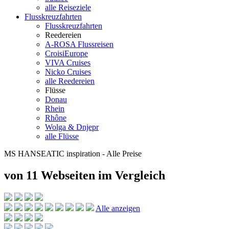
alle Reiseziele
Flusskreuzfahrten
Flusskreuzfahrten
Reedereien
A-ROSA Flussreisen
CroisiEurope
VIVA Cruises
Nicko Cruises
alle Reedereien
Flüsse
Donau
Rhein
Rhône
Wolga & Dnjepr
alle Flüsse
MS HANSEATIC inspiration - Alle Preise
von 11 Webseiten
im Vergleich
Alle anzeigen