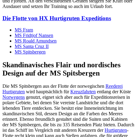
und Fjorden. An den verschiedenen Geräten steigern Sie Kraft oder
Ausdauer und setzen Ihr Training so auch im Urlaub fort.
Die Flotte von HX Hurtigruten Expeditions
MS Fram
MS Fridtjof Nansen
MS Roald Amundsen
MS Santa Cruz II
MS Spitsbergen
Skandinavisches Flair und nordisches
Design auf der MS Spitsbergen
Die MS Spitsbergen aus der Flotte der norwegischen
Reederei
Hurtigruten
wird hauptsächlich für
Kreuzfahrten
entlang der Küste
Norwegens
genutzt, eignet sich aber auch für Expeditionsreisen in
polare Gebiete, bei denen Sie vereiste Landstriche und die dort
lebenden Tiere entdecken. Sie besitzt eine Inneneinrichtung im
skandinavischen Stil, dessen Design an die Farben des Meeres
erinnert. Ebenso freundlich gestaltet sind die Suiten und Kabinen
der MS Spitsbergen, die bis zu 335 Reisenden Platz bieten. Dadurch
ist das Schiff im Vergleich mit anderen Kreuzern der
Hurtigruten
-
Flotte recht klein und kann auch Stellen anfahren, die für größere