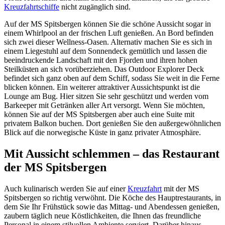
Kreuzfahrtschiffe
nicht zugänglich sind.
Auf der MS Spitsbergen können Sie die schöne Aussicht sogar in
einem Whirlpool an der frischen Luft genießen. An Bord befinden
sich zwei dieser Wellness-Oasen. Alternativ machen Sie es sich in
einem Liegestuhl auf dem Sonnendeck gemütlich und lassen die
beeindruckende Landschaft mit den Fjorden und ihren hohen
Steilküsten an sich vorüberziehen. Das Outdoor Explorer Deck
befindet sich ganz oben auf dem Schiff, sodass Sie weit in die Ferne
blicken können. Ein weiterer attraktiver Aussichtspunkt ist die
Lounge am Bug. Hier sitzen Sie sehr geschützt und werden vom
Barkeeper mit Getränken aller Art versorgt. Wenn Sie möchten,
können Sie auf der MS Spitsbergen aber auch eine Suite mit
privatem Balkon buchen. Dort genießen Sie den außergewöhnlichen
Blick auf die norwegische Küste in ganz privater Atmosphäre.
Mit Aussicht schlemmen – das Restaurant
der MS Spitsbergen
Auch kulinarisch werden Sie auf einer
Kreuzfahrt
mit der MS
Spitsbergen so richtig verwöhnt. Die Köche des Hauptrestaurants, in
dem Sie Ihr Frühstück sowie das Mittag- und Abendessen genießen,
zaubern täglich neue Köstlichkeiten, die Ihnen das freundliche
Personal in einem stilvollen Ambiente serviert. Darüber hinaus