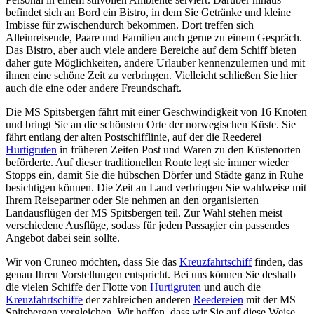
befindet sich an Bord ein Bistro, in dem Sie Getränke und kleine
Imbisse für zwischendurch bekommen. Dort treffen sich
Alleinreisende, Paare und Familien auch gerne zu einem Gespräch.
Das Bistro, aber auch viele andere Bereiche auf dem Schiff bieten
daher gute Möglichkeiten, andere Urlauber kennenzulernen und mit
ihnen eine schöne Zeit zu verbringen. Vielleicht schließen Sie hier
auch die eine oder andere Freundschaft.
Die MS Spitsbergen fährt mit einer Geschwindigkeit von 16 Knoten
und bringt Sie an die schönsten Orte der norwegischen Küste. Sie
fährt entlang der alten Postschifflinie, auf der die Reederei
Hurtigruten
in früheren Zeiten Post und Waren zu den Küstenorten
beförderte. Auf dieser traditionellen Route legt sie immer wieder
Stopps ein, damit Sie die hübschen Dörfer und Städte ganz in Ruhe
besichtigen können. Die Zeit an Land verbringen Sie wahlweise mit
Ihrem Reisepartner oder Sie nehmen an den organisierten
Landausflügen der MS Spitsbergen teil. Zur Wahl stehen meist
verschiedene Ausflüge, sodass für jeden Passagier ein passendes
Angebot dabei sein sollte.
Wir von Cruneo möchten, dass Sie das
Kreuzfahrtschiff
finden, das
genau Ihren Vorstellungen entspricht. Bei uns können Sie deshalb
die vielen Schiffe der Flotte von
Hurtigruten
und auch die
Kreuzfahrtschiffe
der zahlreichen anderen
Reedereien
mit der MS
Spitsbergen vergleichen. Wir hoffen, dass wir Sie auf diese Weise