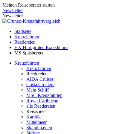
Meinen Reiseberater starten
Newsletter
Newsletter
Startseite
Kreuzfahrten
Reedereien
HX Hurtigruten Expeditions
MS Spitsbergen
Kreuzfahrten
Kreuzfahrten
Reedereien
AIDA Cruises
Costa Crociere
Mein Schiff
MSC Kreuzfahrten
Royal Caribbean
alle Reedereien
Reiseziele
Karibik
Mittelmeer
Skandinavien
Südsee