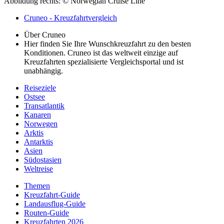
Abbildung rechts: © Norwegian Cruise Line
Cruneo - Kreuzfahrtvergleich
Über Cruneo
Hier finden Sie Ihre Wunschkreuzfahrt zu den besten
Konditionen. Cruneo ist das weltweit einzige auf
Kreuzfahrten spezialisierte Vergleichsportal und ist
unabhängig.
Reiseziele
Ostsee
Transatlantik
Kanaren
Norwegen
Arktis
Antarktis
A
sien
Südostasien
Weltreise
Themen
Kreuzfahrt-Guide
Landausflug-Guide
Routen-Guide
Kreuzfahrten 2026