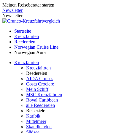
Meinen Reiseberater starten
Newsletter
Newsletter
Startseite
Kreuzfahrten
Reedereien
Norwegian Cruise Line
Norwegian Aura
Kreuzfahrten
Kreuzfahrten
Reedereien
AIDA Cruises
Costa Crociere
Mein Schiff
MSC Kreuzfahrten
Royal Caribbean
alle Reedereien
Reiseziele
Karibik
Mittelmeer
Skandinavien
Südsee