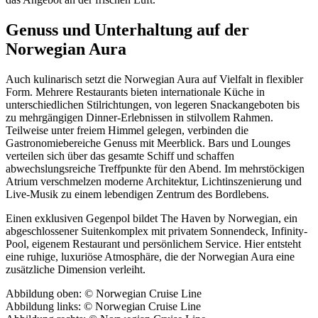
Genuss und Unterhaltung auf der
Norwegian Aura
Auch kulinarisch setzt die Norwegian Aura auf Vielfalt in flexibler
Form. Mehrere Restaurants bieten internationale Küche in
unterschiedlichen Stilrichtungen, von legeren Snackangeboten bis
zu mehrgängigen Dinner-Erlebnissen in stilvollem Rahmen.
Teilweise unter freiem Himmel gelegen, verbinden die
Gastronomiebereiche Genuss mit Meerblick. Bars und Lounges
verteilen sich über das gesamte Schiff und schaffen
abwechslungsreiche Treffpunkte für den Abend. Im mehrstöckigen
Atrium verschmelzen moderne Architektur, Lichtinszenierung und
Live-Musik zu einem lebendigen Zentrum des Bordlebens.
Einen exklusiven Gegenpol bildet The Haven by Norwegian, ein
abgeschlossener Suitenkomplex mit privatem Sonnendeck, Infinity-
Pool, eigenem Restaurant und persönlichem Service. Hier entsteht
eine ruhige, luxuriöse Atmosphäre, die der Norwegian Aura eine
zusätzliche Dimension verleiht.
Abbildung oben: © Norwegian Cruise Line
Abbildung links: © Norwegian Cruise Line