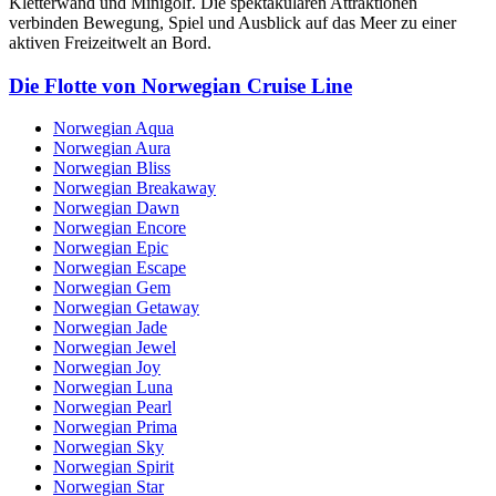
Kletterwand und Minigolf. Die spektakulären Attraktionen
verbinden Bewegung, Spiel und Ausblick auf das Meer zu einer
aktiven Freizeitwelt an Bord.
Die Flotte von Norwegian Cruise Line
Norwegian Aqua
Norwegian Aura
Norwegian Bliss
Norwegian Breakaway
Norwegian Dawn
Norwegian Encore
Norwegian Epic
Norwegian Escape
Norwegian Gem
Norwegian Getaway
Norwegian Jade
Norwegian Jewel
Norwegian Joy
Norwegian Luna
Norwegian Pearl
Norwegian Prima
Norwegian Sky
Norwegian Spirit
Norwegian Star