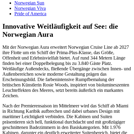
Norwegian Sun
Norwegian Viva
Pride of America
Innovative Weitläufigkeit auf See: die
Norwegian Aura
Mit der Norwegian Aura erweitert Norwegian Cruise Line ab 2027
ihre Flotte um ein Schiff der Prima-Plus-Klasse, das Größe,
Offenheit und Erlebnisvielfalt bietet. Auf rund 344 Metern Länge
finden bei einer Doppelbelegung bis zu 3.840 Gäste Platz.
Weitläufige Außendecks, fließende Übergänge zwischen Innen- und
Außenbereichen sowie moderne Gestaltung prägen das
Erscheinungsbild. Die farbenintensive Rumpfbemalung der
britischen Künstlerin Rosie Woods, inspiriert von biolumineszenten
Leuchteffekten des Meeres, setzt bereits äußerlich ein markantes
Zeichen.
Nach der Premierensaison im Mittelmeer wird das Schiff ab Miami
in Richtung Karibik aufbrechen und dabei urbanes Design mit
maritimer Leichtigkeit verbinden. Die Kabinen und Suiten
präsentieren sich hell, funktional durchdacht und mit großzügiger
geschnittenen Badezimmern in den Basiskategorien. Mit 1.976
Kabinen, darunter ein deutlich erweiterter Suitenbereich, bietet die