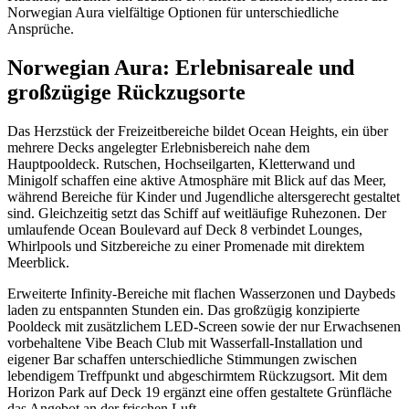
Norwegian Aura vielfältige Optionen für unterschiedliche
Ansprüche.
Norwegian Aura: Erlebnisareale und
großzügige Rückzugsorte
Das Herzstück der Freizeitbereiche bildet Ocean Heights, ein über
mehrere Decks angelegter Erlebnisbereich nahe dem
Hauptpooldeck. Rutschen, Hochseilgarten, Kletterwand und
Minigolf schaffen eine aktive Atmosphäre mit Blick auf das Meer,
während Bereiche für Kinder und Jugendliche altersgerecht gestaltet
sind. Gleichzeitig setzt das Schiff auf weitläufige Ruhezonen. Der
umlaufende Ocean Boulevard auf Deck 8 verbindet Lounges,
Whirlpools und Sitzbereiche zu einer Promenade mit direktem
Meerblick.
Erweiterte Infinity-Bereiche mit flachen Wasserzonen und Daybeds
laden zu entspannten Stunden ein. Das großzügig konzipierte
Pooldeck mit zusätzlichem LED-Screen sowie der nur Erwachsenen
vorbehaltene Vibe Beach Club mit Wasserfall-Installation und
eigener Bar schaffen unterschiedliche Stimmungen zwischen
lebendigem Treffpunkt und abgeschirmtem Rückzugsort. Mit dem
Horizon Park auf Deck 19 ergänzt eine offen gestaltete Grünfläche
das Angebot an der frischen Luft.