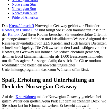
Norwegian Star
Norwegian Sun
Norwegian Viva
Pride of America
Das
Kreuzfahrtschiff
Norwegian Getaway gehört zur Flotte der
Norwegian Cruise Line
und bringt Sie zu den traumhaften Inseln in
der
Karibik
. Auf ihren Routen besuchen Sie wunderschöne Orte mit
palmengesäumten Stränden und kristallklarem Wasser. Aufgrund der
Reisegeschwindigkeit von 22,5 Knoten sind auch längere Distanzen
schnell zurückgelegt. Die Zeit zwischen den Landausflügen von der
Norwegian Getaway aus können Sie jedoch ebenfalls genießen,
denn an Bord kümmern sich mehr als 1.600 Besatzungsmitglieder
um die Passagiere. Sie sorgen dafür, dass sich alle Gäste rundum
wohlfühlen und bieten ein abwechslungsreiches
Unterhaltungsprogramm, das kaum Wünsche offen lässt.
Spaß, Erholung und Unterhaltung an
Deck der Norwegian Getaway
Auf den
Kreuzfahrten
mit der Norwegian Getaway genießen bei
gutem Wetter den großen Aqua Park auf dem siebzehnten Deck, wo
Sie schon fast im Himmel schweben. Er besteht aus zwei