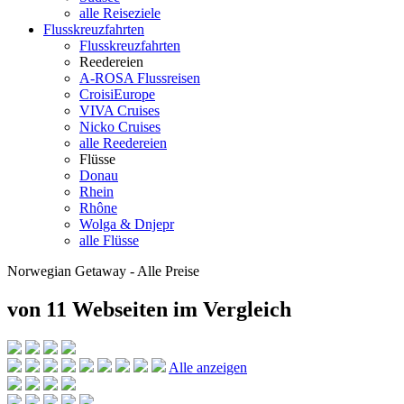
alle Reiseziele
Flusskreuzfahrten
Flusskreuzfahrten
Reedereien
A-ROSA Flussreisen
CroisiEurope
VIVA Cruises
Nicko Cruises
alle Reedereien
Flüsse
Donau
Rhein
Rhône
Wolga & Dnjepr
alle Flüsse
Norwegian Getaway - Alle Preise
von 11 Webseiten
im Vergleich
Alle anzeigen