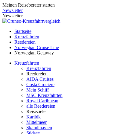
Meinen Reiseberater starten
Newsletter
Newsletter
Startseite
Kreuzfahrten
Reedereien
Norwegian Cruise Line
Norwegian Getaway
Kreuzfahrten
Kreuzfahrten
Reedereien
AIDA Cruises
Costa Crociere
Mein Schiff
MSC Kreuzfahrten
Royal Caribbean
alle Reedereien
Reiseziele
Karibik
Mittelmeer
Skandinavien
Südsee