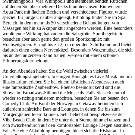
Swimmingpools, vier Whirlpools und atemberaubenden Rutschen,
auf denen Sie über mehrere Decks hinuntersausen. Ein weiterer
Aqua Park mit flachen Becken und verschiedenen Figuren wurde
speziell für junge Urlauber angelegt. Erholung finden Sie im Spa-
Bereich, in dem mehr als 50 verschiedene Behandlungen von
Massagen bis hin zu Akupunktur angeboten werden. Eine besonders
wohltuende Wirkung hat zudem die Salzgrotte. Sportbegeisterte
besuchen aber auch gerne den großen Sportkomplex mit
Hochseilgarten. Er ragt bis zu 2,5 m über den Schiffsrand und bietet
dadurch einen echten Nervenkitzel. Besonders Wagemutige, die sich
bis an den äußersten Rand trauen, werden mit einem schönen
Erinnerungsfoto belohnt.
An den Abenden haben Sie die Wahl zwischen vielerlei
Unterhaltungsangeboten. In einigen Bars gibt es Live-Musik und im
Illusionarium erleben Sie bei einem köstlichen Abendessen auch
eine fantastische Zaubershow. Ebenso beeindruckend sind die
Shows im Broadway-Stil und die Musicals. Falls Sie sich einmal
wieder so richtig amüsieren möchten, besuchen Sie am besten den
Comedy Club. An Bord der Norwegian Getaway befinden sich
außerdem zahlreiche Bars und Lounges, in denen Sie bis zum
Morgengrauen feiern können. Sehr beliebt ist beispielsweise der
Vibe Beach Club, in dem Sie unter dem Sternenhimmel tanzen und
sich zwischendurch auf den komfortablen Lounge-Liegen ausruhen.
Falls Sie eine Abkühlung benötigen, bietet sich die Eisbar an. In