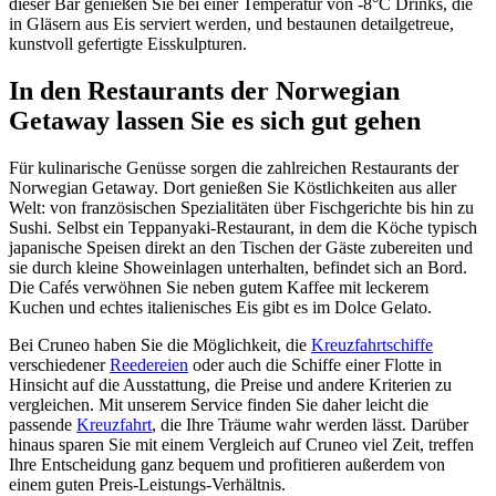
dieser Bar genießen Sie bei einer Temperatur von -8°C Drinks, die
in Gläsern aus Eis serviert werden, und bestaunen detailgetreue,
kunstvoll gefertigte Eisskulpturen.
In den Restaurants der Norwegian
Getaway lassen Sie es sich gut gehen
Für kulinarische Genüsse sorgen die zahlreichen Restaurants der
Norwegian Getaway. Dort genießen Sie Köstlichkeiten aus aller
Welt: von französischen Spezialitäten über Fischgerichte bis hin zu
Sushi. Selbst ein Teppanyaki-Restaurant, in dem die Köche typisch
japanische Speisen direkt an den Tischen der Gäste zubereiten und
sie durch kleine Showeinlagen unterhalten, befindet sich an Bord.
Die Cafés verwöhnen Sie neben gutem Kaffee mit leckerem
Kuchen und echtes italienisches Eis gibt es im Dolce Gelato.
Bei Cruneo haben Sie die Möglichkeit, die
Kreuzfahrtschiffe
verschiedener
Reedereien
oder auch die Schiffe einer Flotte in
Hinsicht auf die Ausstattung, die Preise und andere Kriterien zu
vergleichen. Mit unserem Service finden Sie daher leicht die
passende
Kreuzfahrt
, die Ihre Träume wahr werden lässt. Darüber
hinaus sparen Sie mit einem Vergleich auf Cruneo viel Zeit, treffen
Ihre Entscheidung ganz bequem und profitieren außerdem von
einem guten Preis-Leistungs-Verhältnis.