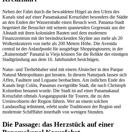
Neben der Fahrt durch die bewaldeten Hügel an den Ufern des
Kanals sind auf einer Panamakanal Kreuzfahrt besonders die Städte
an den Enden der Wasserstraße einen Besuch wert. Panama-Stadt
begeistert die Besucher mit seinem spannenden Gegensatz aus der
Altstadt mit ihren kolonialen Bauten und dem modernen
Finanzzentrum mit der beeindruckenden Skyline aus mehr als 20
Wolkenkratzern von mehr als 200 Metern Höhe. Die Avenida
central ist der Anlaufpunkt für ausgiebige Shoppingtouren; in der
„Ruinenstadt“ Panamá la Vieja können Sie die Relikte der einstigen
Stadtgründung aus dem 16. Jahrhundert besichtigen.
Natur- und Tierliebhaber sind mit einem Abstecher in den Parque
Natural Metropolitano gut beraten. In diesem Naturpark lassen sich
Affen, Faultiere und Leguane beobachten. Am östlichen Ende des
Kanals liegt Colón, Panamas zweigrößte Stadt, die nach Christoph
Kolumbus benannt wurde. Die Stadt ist auf einer Panamakanal
Kreuzfahrt oftmals Ausgangspunkt für Touren, die zu den
Ureinwohnern der Region führen. Wer an einem solchen
Landausflug teilnimmt, erlebt uralte Traditionen der Region und
modernste Schifffahrt innerhalb von wenigen Stunden.
Die Passage: das Herzstück auf einer