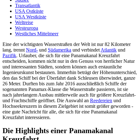
Transatlantik
USA Ostküste
USA Westküste
Weltreise
Westeuropa
Westliches Mittelmeer
Eine der wichtigsten Wasserstraßen der Welt ist nur 82 Kilometer
lang, trennt
Nord-
und
Südamerika
und verbindet
Atlantik
und
Pazifik
. Urlauber, die sich für eine Panamakanal Kreuzfahrt
entscheiden, kommen nicht nur in den Genuss von herrlicher Natur
und interessanten Städten, sondern können auch erstaunliche
Ingenieurskunst bestaunen. Immerhin beträgt der Höhenunterschied,
den das Schiff bei der Überfahrt dank Schleusen überwindet, ganze
26 Meter. Durften bis zum Jahr 2016 ausschließlich Schiffe der
sogenannten Panamax-Klasse die Wasserstraße passieren, ist sie
nach jahrelangem Ausbau mittlerweile auch für größere Kreuzfahrt-
und Frachtschiffe geöffnet. Die Auswahl an
Reedereien
und
Hochseekreuzern in diesem Zielgebiet ist somit größer geworden -
eine gute Nachricht für alle, die sich für eine Panamakanal
Kreuzfahrt interessieren.
Die Highlights einer Panamakanal
Kreuzfahrt