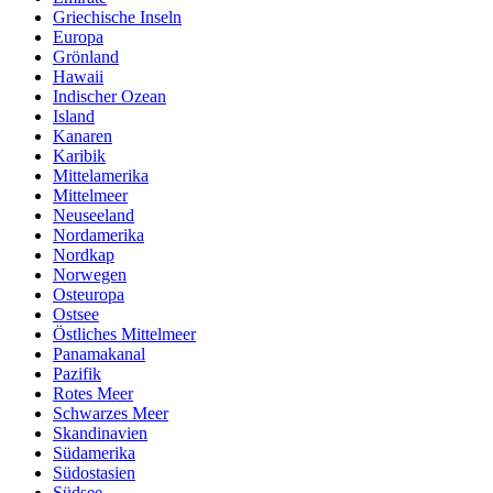
Griechische Inseln
Europa
Grönland
Hawaii
Indischer Ozean
Island
Kanaren
Karibik
Mittelamerika
Mittelmeer
Neuseeland
Nordamerika
Nordkap
Norwegen
Osteuropa
Ostsee
Östliches Mittelmeer
Panamakanal
Pazifik
Rotes Meer
Schwarzes Meer
Skandinavien
Südamerika
Südostasien
Südsee