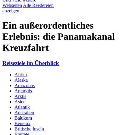
Webseiten
Alle Reedereien
anzeigen
Ein außerordentliches
Erlebnis: die Panamakanal
Kreuzfahrt
Reiseziele im Überblick
Afrika
Alaska
Amazonas
Antarktis
Arktis
Asien
Atlantik
Australien
Baltikum
Benelux
Britische Inseln
Emirate