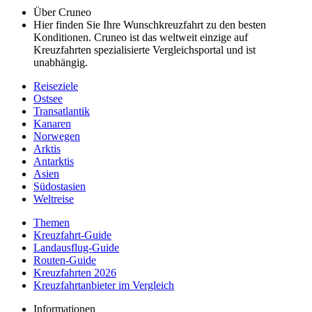
Über Cruneo
Hier finden Sie Ihre Wunschkreuzfahrt zu den besten
Konditionen. Cruneo ist das weltweit einzige auf
Kreuzfahrten spezialisierte Vergleichsportal und ist
unabhängig.
Reiseziele
Ostsee
Transatlantik
Kanaren
Norwegen
Arktis
Antarktis
A
sien
Südostasien
Weltreise
Themen
Kreuzfahrt-Guide
Landausflug-Guide
Routen-Guide
Kreuzfahrten 2026
Kreuzfahrtanbieter im Vergleich
Informationen